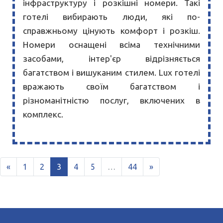
інфраструктуру і розкішні номери. Такі
готелі вибирають люди, які по-
справжньому цінують комфорт і розкіш.
Номери оснащені всіма технічними
засобами, інтер'єр відрізняється
багатством і вишуканим стилем. Lux готелі
вражають своїм багатством і
різноманітністю послуг, включених в
комплекс.
«
1
2
3
4
5
…
44
»