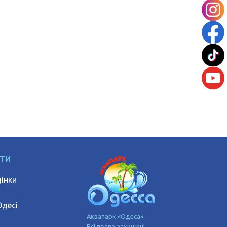
АТИ
інки
Одесі
Аквапарк «Одеса».
Всі права захищені.